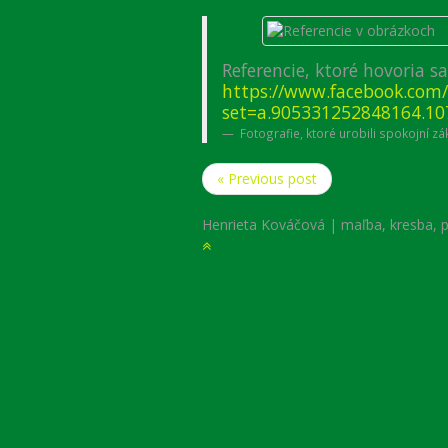
Referencie, ktoré hovoria 
https://www.facebook.com/
set=a.905331252848164.1
Fotografie, ktoré urobili spokojní zá
« Previous post
Henrieta Kováčová | maľba, kresba, po