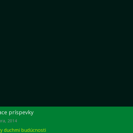
ace príspevky
bra, 2014
ty duchmi budúcnosti