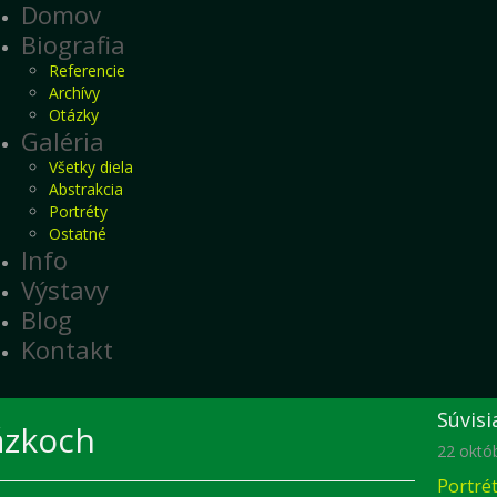
Domov
Biografia
Referencie
Archívy
Otázky
Galéria
Všetky diela
Abstrakcia
Portréty
Ostatné
Info
Výstavy
Blog
Kontakt
Súvisi
ázkoch
22 októ
Portré