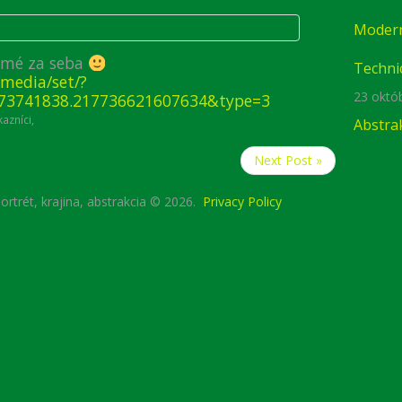
Modern
samé za seba
Techni
media/set/?
23 októ
073741838.217736621607634&type=3
kazníci
,
Abstra
Next Post »
rtrét, krajina, abstrakcia © 2026.
Privacy Policy