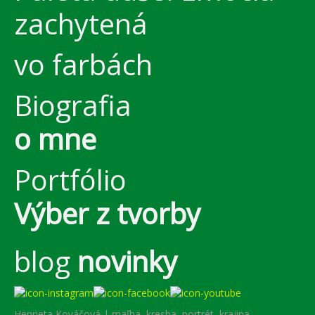
zachytená
vo farbách
Biografia
o mne
Portfólio
Výber z tvorby
blog
novinky
Henrieta Kováčová | maľba, kresba, portrét, krajina,