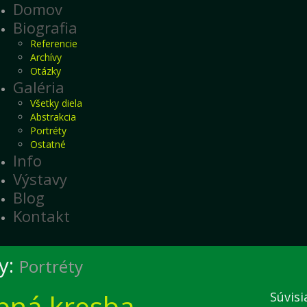
Domov
Biografia
Referencie
Archívy
Otázky
Galéria
Všetky diela
Abstrakcia
Portréty
Ostatné
Info
Výstavy
Blog
Kontakt
y:
Portréty
ebná kresba
Súvisi