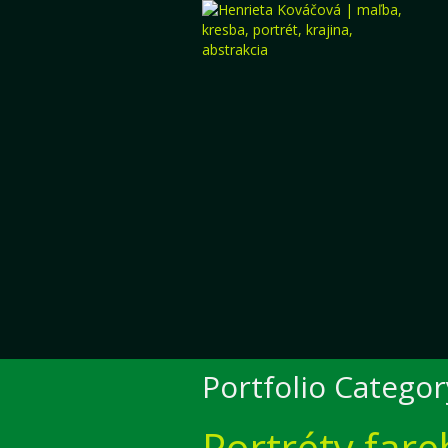
Portfolio Categor
Portréty far