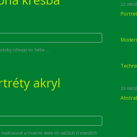
22 októ
Portré
Modern
resby ožívajú vo farbe. ...
Techni
tréty akryl
23 októ
Abstra
 nadčasové a trvácne diela vo väčších či menších