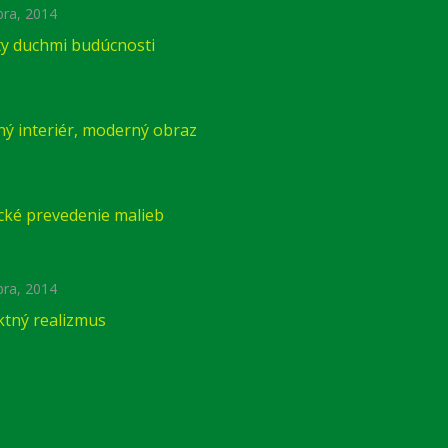
bra, 2014
ty duchmi budúcnosti
ý interiér, moderný obraz
cké prevedenie malieb
bra, 2014
ktný realizmus