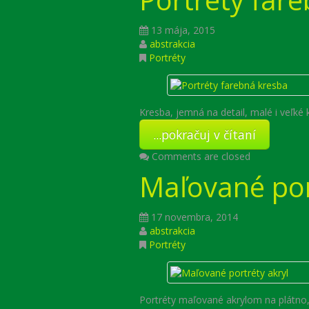
13 mája, 2015
abstrakcia
Portréty
Kresba, jemná na detail, malé i veľké k
...pokračuj v čítaní
Comments are closed
Maľované por
17 novembra, 2014
abstrakcia
Portréty
Portréty maľované akrylom na plátno,