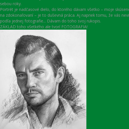
sebou roky.
Portrét je nadčasové dielo, do ktorého dávam všetko – moje skúseno
na zdokonaľovaní – je to duševná práca. Aj napriek tomu, že vás ne
podľa jednej fotografie... Dávam do toho svoj rukopis.
ZÁKLAD toho všetkého ale tvorí FOTOGRAFIA!