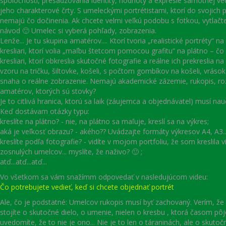
spoločnosti, presadzovania identity, hodnoty a expresie samotnej vec
jeho charakterové črty. S umeleckými portrétistami, ktorí do svojich 
nemajú čo dočinenia. Ak chcete velmi veľkú podobu s fotkou, vytlačte
návod 🙂 Umelec si vyberá pohľady, zobrazenia.
Lenže... Je tu skupina amatérov.... Ktorí tvoria „realistické portréty“ n
kresliari, ktorí volia „maľbu štetcom pomocou grafitu“ na plátno – č
kresliari, ktorí obkreslia skutočné fotografie a reálne ich prekreslia n
vzoru na tričku, šiltovke, košeli, s počtom gombíkov na košeli, vrások 
snaha o reálne zobrazenie. Nemajú akademické zázemie, rukopis, ro
amatérov, ktorých sú stovky?
Je to citlivá hranica, ktorú sa laik (záujemca a objednávatel) musí nau
Keď dostávam otázky typu:
kreslíte na plátno? - nie, na plátno sa maľuje, kreslí sa na výkres;
aká je veľkosť obrazu? - akého?? Uvádzajte formáty výkresov A4, A3.. 
kreslíte podľa fotografie? - vidíte v mojom portfoliu, že som kreslila v
zosnulých umelcov... myslíte, že naživo? 🙂 ;
atď...atď...atď...
Vo všetkom sa vám snažímm odpovedať v nasledujúcom videu:
Čo potrebujete vedieť, keď si chcete objednať portrét
Ale, čo je podstatné: Umelcov rukopis musí byť zachovaný. Verím, že
stojíte o skutočné dielo, o umenie, nielen o kresbu , ktorá časom pôj
uvedomíte, že to nie je ono... Nie je to len o táraninách, ale o skuto