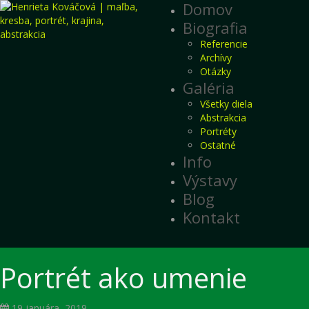
Domov
Biografia
Referencie
Archívy
Otázky
Galéria
Všetky diela
Abstrakcia
Portréty
Ostatné
Info
Výstavy
Blog
Kontakt
Portrét ako umenie
19 januára, 2019