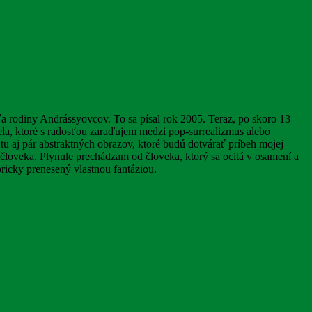
a rodiny Andrássyovcov. To sa písal rok 2005. Teraz, po skoro 13
iela, ktoré s radosťou zaraďujem medzi pop-surrealizmus alebo
u aj pár abstraktných obrazov, ktoré budú dotvárať príbeh mojej
 človeka. Plynule prechádzam od človeka, ktorý sa ocitá v osamení a
ricky prenesený vlastnou fantáziou.