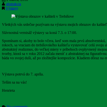
abstrakcia
Výstavy
Všetkých vás srdečne pozývam na výstavu mojich obrazov do kaštieľ
Slávnostná vernisáž výstavy sa koná 7.3. o 17:00.
Spomínam si, akoby to bolo včera, keď som mala prvú absolventskú, s
rokoch, sa vraciam do trebišovského kaštieľa vystavovať celú svoju a
abstraktný realizmus, do veľkej miery v príbehoch ovplyvnený mojou 
tvorby, ktorá sa v roku 2012 začala meniť z abstraktnej na figuratív
báda vo svojej duši, až po zložitejšie kompozície. Kladiem dôraz na 
Výstava potrvá do 7. apríla.
Teším sa na vás!
Henrieta
No comments