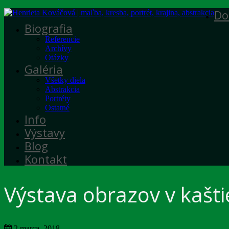
Do
Biografia
Referencie
Archívy
Otázky
Galéria
Všetky diela
Abstrakcia
Portréty
Ostatné
Info
Výstavy
Blog
Kontakt
Výstava obrazov v kaštie
2 marca, 2018