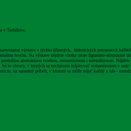
a v Trebišove.
amostatnú výstavu v týchto úžasných, historických priestoroch kaštieľ
ktuálnu tvorbu. Na výstave nájdete všetky moje figurálno-abstraktné d
predošlou abstraktnou tvorbou, romantizmom i surrealizmom. Nájdete t
nu. Sú to obrazy, v ktorých sa nechávam inšpirovať romantizmom v srdci
emóciu, na samotný príbeh, v ktorom sa môže nájsť každý z nás - metafo