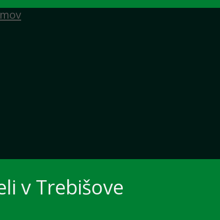
mov
li v Trebišove